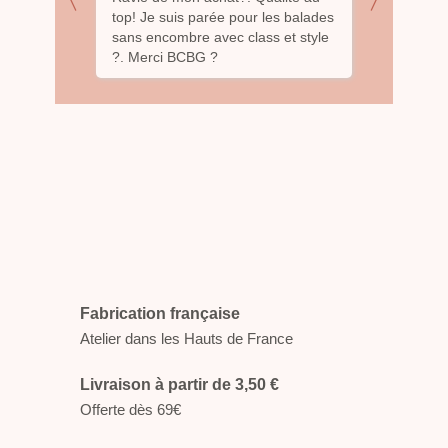
nde
top! Je suis parée pour les balades
pochette 
ême
sans encombre avec class et style
Laure a s
?. Merci BCBG ?
choix des
le rendu 
de mon pr
esthétique
hâte de d
virage de
promette
Fabrication française
Atelier dans les Hauts de France
Livraison à partir de 3,50 €
Offerte dès 69€