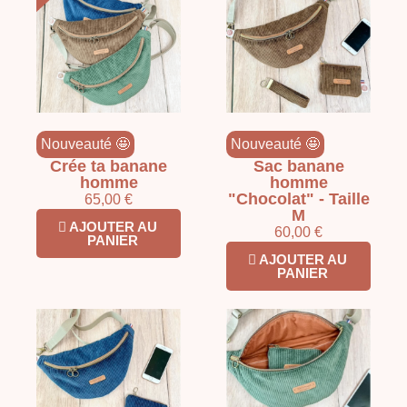
Nouveauté 🤩
Nouveauté 🤩
Crée ta banane
Sac banane
homme
homme
"Chocolat" - Taille
65,00 €
M
AJOUTER AU
60,00 €
PANIER
AJOUTER AU
PANIER