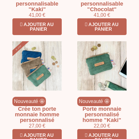
personnalisable
personnalisable
"Kaki"
"Chocolat"
41,00 €
41,00 €
AJOUTER AU
AJOUTER AU
PANIER
PANIER
Nouveauté 🤩
Nouveauté 🤩
Crée ton porte
Porte monnaie
monnaie homme
personnalisé
personnalisé
homme "Kaki"
27,00 €
22,00 €
AJOUTER AU
AJOUTER AU