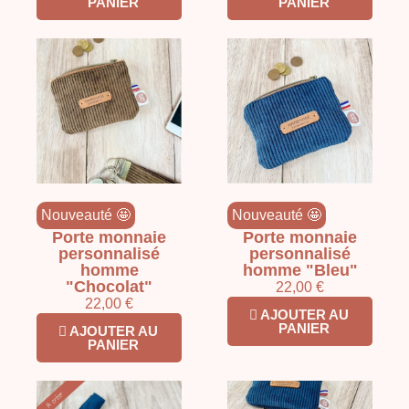
PANIER
PANIER
Nouveauté 🤩
Nouveauté 🤩
Porte monnaie
Porte monnaie
personnalisé
personnalisé
homme
homme "Bleu"
"Chocolat"
22,00 €
22,00 €
AJOUTER AU
PANIER
AJOUTER AU
PANIER