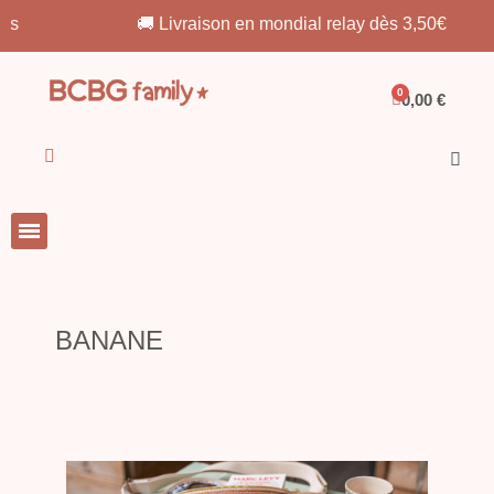
🚚 Livraison en mondial relay dès 3,50€
0,00 €
BANANE