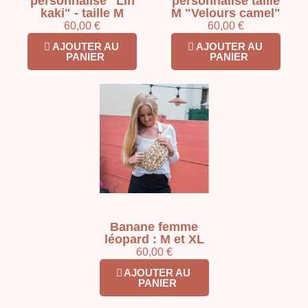
personnalisé "Lin
personnalisé taille
kaki" - taille M
M "Velours camel"
60,00 €
60,00 €
AJOUTER AU
AJOUTER AU
PANIER
PANIER
Banane femme
léopard : M et XL
60,00 €
AJOUTER AU
PANIER