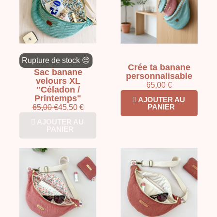
Rupture de stock 😔
Crée ta banane
Sac banane
personnalisable
velours XL
65,00 €
"Céladon /
Printemps"
AJOUTER AU
PANIER
65,00 €
45,50 €
AJOUTER AU
PANIER