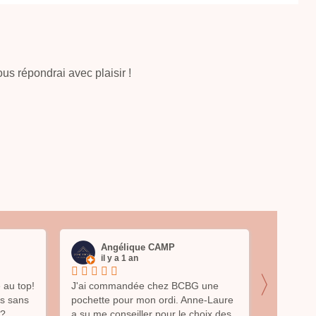
ous répondrai avec plaisir !
Angélique CAMP
Va
il y a 1 an
il 
〉
 au top!
J'ai commandée chez BCBG une
Anne-Laur
es sans
pochette pour mon ordi. Anne-Laure
l'écoute,
?.
a su me conseiller pour le choix des
jolis prod