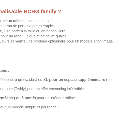
nalisable BCBG family ?
en
deux tailles
selon tes besoins.
on écran de portable par exemple.
e
, il se porte à la taille ou en bandoulière.
pour un rendu unique et de haute qualité.
doublure et même une broderie optionnelle pour un modèle à ton image.
apes
:
léphone, papiers, clés) ou
XL pour un espace supplémentaire
(bout
oumoute (Teddy) pour un effet cocooning irrésistible.
rméable) ou à motifs
pour un intérieur raffiné.
ur un modèle unique et personnel !