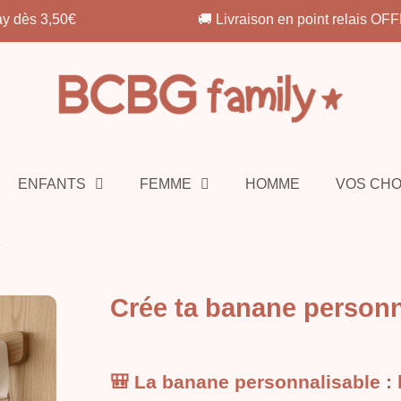
🚚 Livraison en point relais OFFERTE dès 69€
ENFANTS
FEMME
HOMME
VOS CH
e
Crée ta banane personn
🎒 La banane personnalisable : 