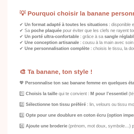
💡 Pourquoi choisir la banane person
✔
Un format adapté à toutes les situations
: disponible 
✔ Sa
poche plaquée
pour éviter que les clefs ne rayent t
✔
Un porté ultra-confortable
: grâce à sa
sangle réglabl
✔
Une conception artisanale
: cousu à la main avec soin 
✔
Une personnalisation complète
: choisis le tissu, la 
🎨 Ta banane, ton style !
💖
Personnalise ton sac banane femme en quelques ét
1️⃣
Choisis la taille
qui te convient :
M pour l’essentiel
(té
2️⃣
Sélectionne ton tissu préféré
: lin, velours ou tissu m
3️⃣
Opte pour une doublure en coton écru (option impe
4️⃣
Ajoute une broderie
(prénom, mot doux, symbole…) po