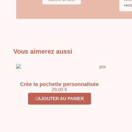
 comme on
carnet de santé ... elle a pris le
rec
temps de me proposer des tissus sur
le thème de la chambre de bébé, de
me conseiller ... Je suis encore une
fois satisfaite du résultat ! Tout est
magnifique ? Je vous recommence
vivement son travail appliquée ?
Vous aimerez aussi
Crée ta pochette personnalisée
29,00 €
AJOUTER AU PANIER