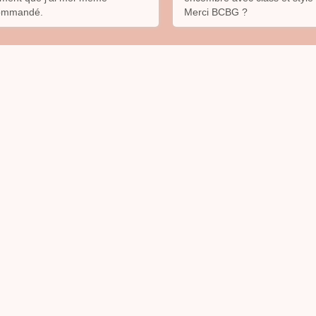
ommandé.
Merci BCBG ?