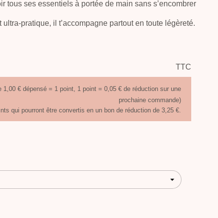
oir tous ses essentiels à portée de main sans s’encombrer
t ultra-pratique, il t’accompagne partout en toute légèreté.
TTC
 1,00 € dépensé = 1 point, 1 point = 0,05 € de réduction sur une
prochaine commande)
ints qui pourront être convertis en un bon de réduction de 3,25 €.