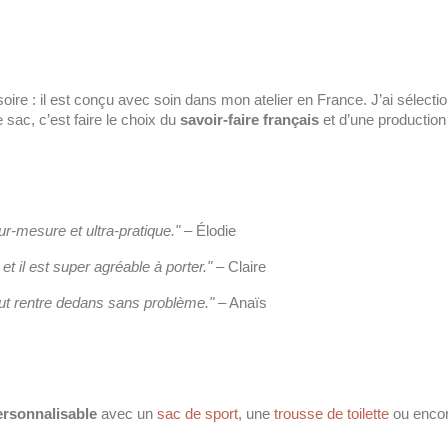
re : il est conçu avec soin dans mon atelier en France. J’ai sélecti
 sac, c’est faire le choix du
savoir-faire français
et d’une production 
sur-mesure et ultra-pratique."
– Élodie
t il est super agréable à porter."
– Claire
 tout rentre dedans sans problème."
– Anaïs
rsonnalisable
avec un
sac de sport
, une
trousse de toilette
ou enco