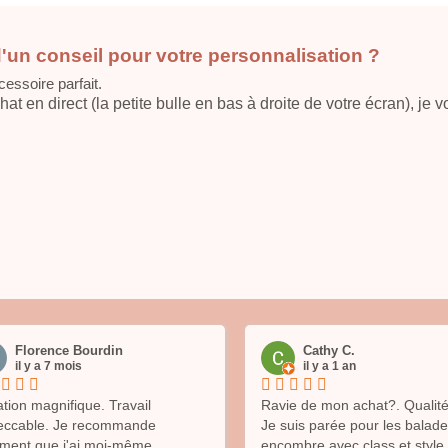
'un conseil pour votre personnalisation ?
cessoire parfait.
t en direct (la petite bulle en bas à droite de votre écran), je v
Florence Bourdin
Cathy C.
il y a 7 mois
il y a 1 an
tion magnifique. Travail
Ravie de mon achat?. Qualité
eccable. Je recommande
Je suis parée pour les balad
ement que j'ai moi-même
encombre avec class et style 