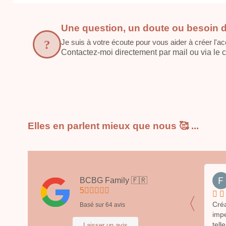
Une question, un doute ou besoin d
Je suis à votre écoute pour vous aider à créer l'ac
Contactez-moi directement par mail ou via le cha
Elles en parlent mieux que nous 🥰 ...
Vanessa Intile
BCBG Family 🇫🇷
il y a 6 mois
5
〈
ualité,
J'ai fait à nouveau confiance à Anne-
Créa
Basé sur
64
avis
s à la fois.
Laure pour ma liste de naissance :
imp
 soins . Une
cube d'éveil, tipis à pipi, protège
tell
Laisser un avis