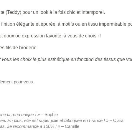
te (Teddy) pour un look à la fois chic et intemporel.
finition élégante et épurée, à motifs ou en tissu imperméable pou
t doux ou expression favorite, à vous de choisir !
es fils de broderie.
 vous les choix le plus esthétique en fonction des tissus que vo
alement pour vous.
erie la rend unique ! »
– Sophie
. En plus, elle est super jolie et fabriquée en France ! »
– Clara
e pas. Je recommande à 100% ! »
– Camille