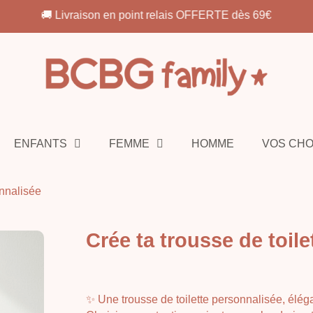
🚚 Livraison en point relais OFFERTE dès 69€
ENFANTS
FEMME
HOMME
VOS CH
onnalisée
Crée ta trousse de toil
✨ Une trousse de toilette personnalisée, élég