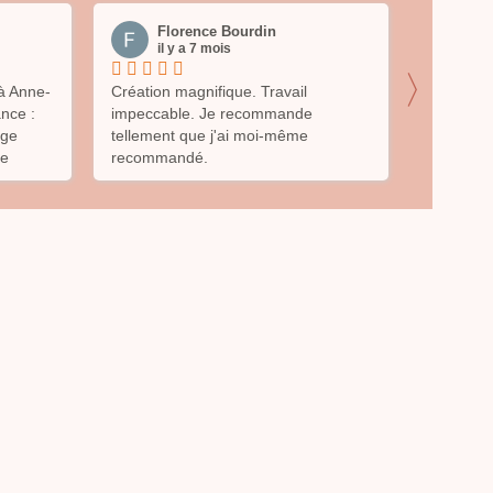
Florence Bourdin
Ca
il y a 7 mois
il 
〉
 à Anne-
Création magnifique. Travail
Ravie de 
nce :
impeccable. Je recommande
Je suis p
ège
tellement que j'ai moi-même
encombre 
le
recommandé.
Merci B
ssus sur
ébé, de
re une
t est
mence
e ?