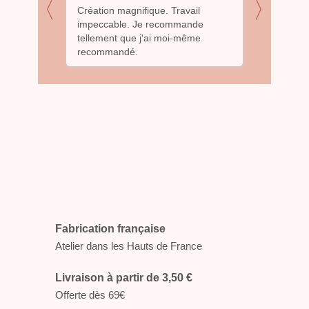
〈
〉
nce à
Création magnifique. Travail
Ravie de
 de
impeccable. Je recommande
top! Je s
ipis à
tellement que j'ai moi-même
sans enco
té ... elle
recommandé.
?. Merci
oposer
 la
onseiller
satisfaite
nifique ?
ement son
Fabrication française
Atelier dans les Hauts de France
Livraison à partir de 3,50 €
Offerte dès 69€