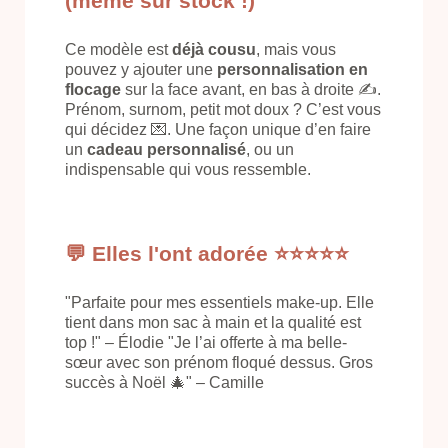
(même sur stock !)
Ce modèle est
déjà cousu
, mais vous
pouvez y ajouter une
personnalisation en
flocage
sur la face avant, en bas à droite ✍️.
Prénom, surnom, petit mot doux ? C’est vous
qui décidez 💌. Une façon unique d’en faire
un
cadeau personnalisé
, ou un
indispensable qui vous ressemble.
💬 Elles l'ont adorée ⭐️⭐️⭐️⭐️⭐️
"Parfaite pour mes essentiels make-up. Elle
tient dans mon sac à main et la qualité est
top !" – Élodie "Je l’ai offerte à ma belle-
sœur avec son prénom floqué dessus. Gros
succès à Noël 🎄" – Camille