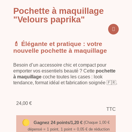
Pochette à maquillage
"Velours paprika"
💄 Élégante et pratique : votre
nouvelle pochette à maquillage
Besoin d’un accessoire chic et compact pour
emporter vos essentiels beauté ? Cette
pochette
à maquillage
coche toutes les cases : look
tendance, format idéal et fabrication soignée 🇫🇷.
24,00 €
TTC
Gagnez 24 points/1,20 €
(Chaque 1,00 €
dépensé = 1 point, 1 point = 0,05 € de réduction