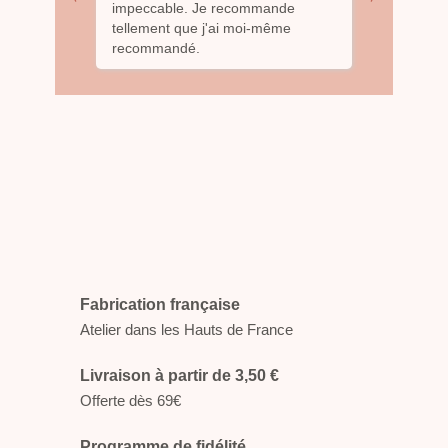
 de
impeccable. Je recommande
top! Je s
ipis à
tellement que j'ai moi-même
sans enco
té ... elle
recommandé.
?. Merci
oposer
 la
onseiller
satisfaite
nifique ?
ement son
Fabrication française
Atelier dans les Hauts de France
Livraison à partir de 3,50 €
Offerte dès 69€
Programme de fidélité