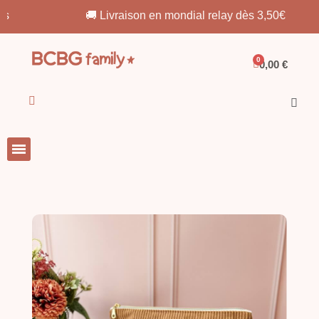
🚚 Livraison en mondial relay dès 3,50€
0,00 €