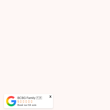
x
BCBG Family 🇫🇷
5
Basé sur
64
avis