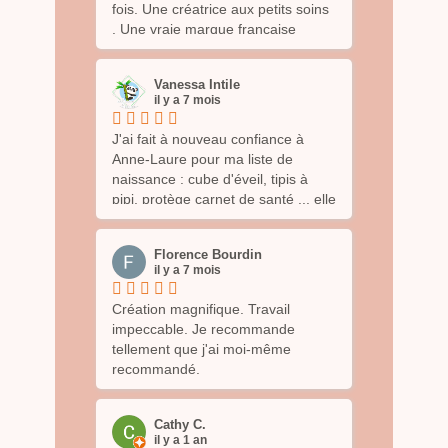
fois. Une créatrice aux petits soins
. Une vraie marque française
comme on les aime!
Vanessa Intile
il y a 7 mois
J'ai fait à nouveau confiance à
Anne-Laure pour ma liste de
naissance : cube d'éveil, tipis à
pipi, protège carnet de santé ... elle
a pris le temps de me proposer
des tissus sur le thème de la
Florence Bourdin
chambre de bébé, de me conseiller
il y a 7 mois
... Je suis encore une fois satisfaite
du résultat ! Tout est magnifique ?
Création magnifique. Travail
Je vous recommence vivement son
impeccable. Je recommande
travail appliquée ?
tellement que j'ai moi-même
recommandé.
Cathy C.
il y a 1 an