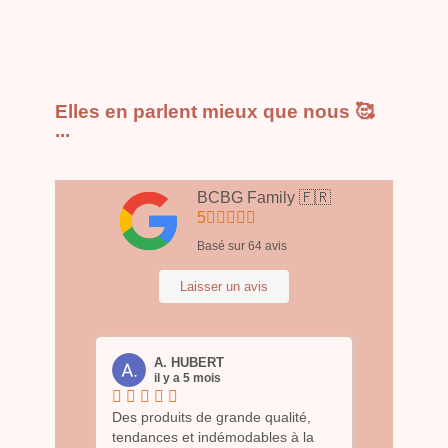
Elles en parlent mieux que nous 🥰
...
BCBG Family 🇫🇷
5
Basé sur
64
avis
Laisser un avis
A. HUBERT
il y a 5 mois
Des produits de grande qualité,
tendances et indémodables à la