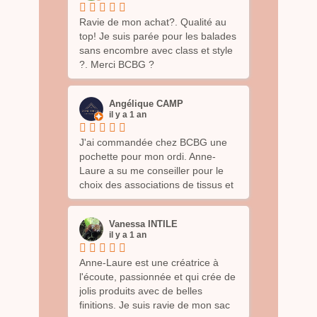
Ravie de mon achat?. Qualité au
top! Je suis parée pour les balades
sans encombre avec class et style
?. Merci BCBG ?
Angélique CAMP
il y a 1 an
J'ai commandée chez BCBG une
pochette pour mon ordi. Anne-
Laure a su me conseiller pour le
choix des associations de tissus et
le rendu est sublime. Je suis ravie
de mon produit qui est très
Vanessa INTILE
esthétique, pratique et solide. J'ai
il y a 1 an
hâte de découvrir le nouveau
virage de cette enseigne
Anne-Laure est une créatrice à
prometteuse
l'écoute, passionnée et qui crée de
jolis produits avec de belles
finitions. Je suis ravie de mon sac