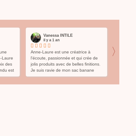
Vanessa INTILE
Le
il y a 1 an
il 
〉
une
Anne-Laure est une créatrice à
J'ai com
e-Laure
l'écoute, passionnée et qui crée de
toilette 
oix des
jolis produits avec de belles finitions.
fille. Que
endu est
Je suis ravie de mon sac banane
magnifiqu
 produit
qu'elle confectionné avec soin. Je
ue et
vous recommande son travail les
le
yeux fermés.
eigne