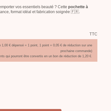
emporter vos essentiels beauté ? Cette
pochette à
ance, format idéal et fabrication soignée 🇫🇷.
TTC
 1,00 € dépensé = 1 point, 1 point = 0,05 € de réduction sur une
prochaine commande)
ints qui pourront être convertis en un bon de réduction de 1,20 €.