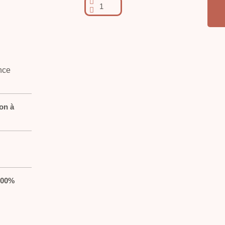
on à
100%