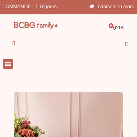
🚚 Livraison en mondial relay dès 3,50€
0,00 €