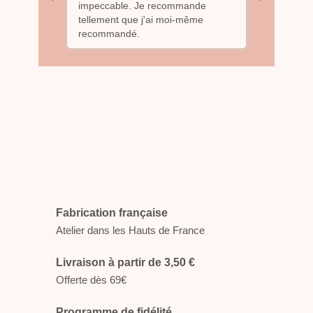
 de
impeccable. Je recommande
top! Je s
ipis à
tellement que j'ai moi-même
sans enco
té ... elle
recommandé.
?. Merci
oposer
 la
onseiller
satisfaite
nifique ?
ement son
Fabrication française
Atelier dans les Hauts de France
Livraison à partir de 3,50 €
Offerte dès 69€
Programme de fidélité